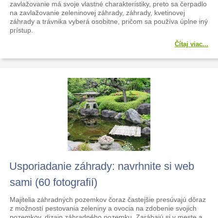
zavlažovanie má svoje vlastné charakteristiky, preto sa čerpadlo
na zavlažovanie zeleninovej záhrady, záhrady, kvetinovej
záhrady a trávnika vyberá osobitne, pričom sa používa úplne iný
prístup.
Čítaj viac...
Usporiadanie záhrady: navrhnite si web
sami (60 fotografií)
Majitelia záhradných pozemkov čoraz častejšie presúvajú dôraz
z možností pestovania zeleniny a ovocia na zdobenie svojich
pozemkov, dizajn záhradného pozemku. Zarábajú si v meste a