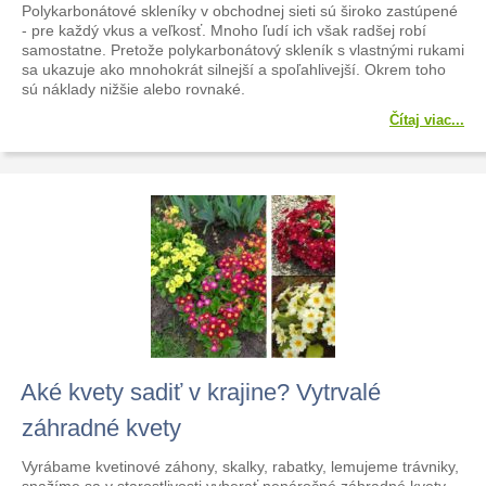
Polykarbonátové skleníky v obchodnej sieti sú široko zastúpené
- pre každý vkus a veľkosť. Mnoho ľudí ich však radšej robí
samostatne. Pretože polykarbonátový skleník s vlastnými rukami
sa ukazuje ako mnohokrát silnejší a spoľahlivejší. Okrem toho
sú náklady nižšie alebo rovnaké.
Čítaj viac...
Aké kvety sadiť v krajine? Vytrvalé
záhradné kvety
Vyrábame kvetinové záhony, skalky, rabatky, lemujeme trávniky,