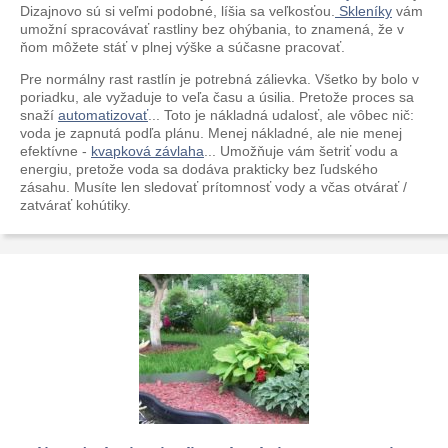
Dizajnovo sú si veľmi podobné, líšia sa veľkosťou.
Skleníky
vám
umožní spracovávať rastliny bez ohýbania, to znamená, že v
ňom môžete stáť v plnej výške a súčasne pracovať.
Pre normálny rast rastlín je potrebná zálievka. Všetko by bolo v
poriadku, ale vyžaduje to veľa času a úsilia. Pretože proces sa
snaží
automatizovať
... Toto je nákladná udalosť, ale vôbec nič:
voda je zapnutá podľa plánu. Menej nákladné, ale nie menej
efektívne -
kvapková závlaha
... Umožňuje vám šetriť vodu a
energiu, pretože voda sa dodáva prakticky bez ľudského
zásahu. Musíte len sledovať prítomnosť vody a včas otvárať /
zatvárať kohútiky.