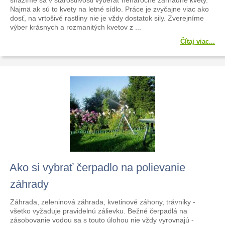
snažíme sa v starostlivosti vyberať nenáročné záhradné kvety.
Najmä ak sú to kvety na letné sídlo. Práce je zvyčajne viac ako
dosť, na vrtošivé rastliny nie je vždy dostatok sily. Zverejníme
výber krásnych a rozmanitých kvetov z ...
Čítaj viac...
Ako si vybrať čerpadlo na polievanie
záhrady
Záhrada, zeleninová záhrada, kvetinové záhony, trávniky -
všetko vyžaduje pravidelnú zálievku. Bežné čerpadlá na
zásobovanie vodou sa s touto úlohou nie vždy vyrovnajú -