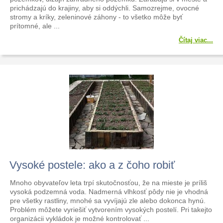
prichádzajú do krajiny, aby si oddýchli. Samozrejme, ovocné
stromy a kríky, zeleninové záhony - to všetko môže byť
prítomné, ale ...
Čítaj viac...
Vysoké postele: ako a z čoho robiť
Mnoho obyvateľov leta trpí skutočnosťou, že na mieste je príliš
vysoká podzemná voda. Nadmerná vlhkosť pôdy nie je vhodná
pre všetky rastliny, mnohé sa vyvíjajú zle alebo dokonca hynú.
Problém môžete vyriešiť vytvorením vysokých postelí. Pri takejto
organizácii vykládok je možné kontrolovať ...