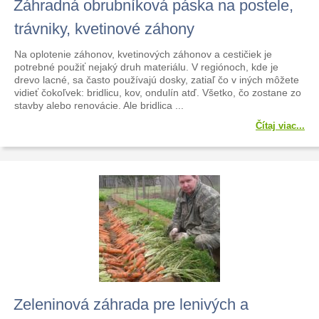
Záhradná obrubníková páska na postele,
trávniky, kvetinové záhony
Na oplotenie záhonov, kvetinových záhonov a cestičiek je
potrebné použiť nejaký druh materiálu. V regiónoch, kde je
drevo lacné, sa často používajú dosky, zatiaľ čo v iných môžete
vidieť čokoľvek: bridlicu, kov, ondulín atď. Všetko, čo zostane zo
stavby alebo renovácie. Ale bridlica ...
Čítaj viac...
Zeleninová záhrada pre lenivých a