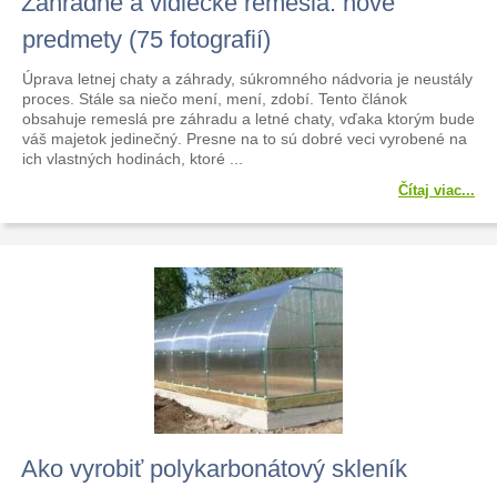
Záhradné a vidiecke remeslá: nové
predmety (75 fotografií)
Úprava letnej chaty a záhrady, súkromného nádvoria je neustály
proces. Stále sa niečo mení, mení, zdobí. Tento článok
obsahuje remeslá pre záhradu a letné chaty, vďaka ktorým bude
váš majetok jedinečný. Presne na to sú dobré veci vyrobené na
ich vlastných hodinách, ktoré ...
Čítaj viac...
Ako vyrobiť polykarbonátový skleník