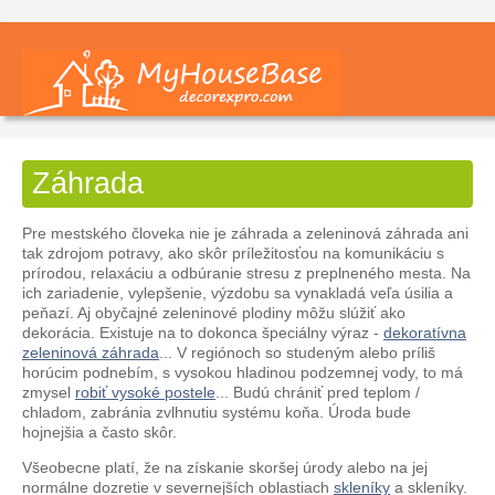
Záhrada
Pre mestského človeka nie je záhrada a zeleninová záhrada ani
tak zdrojom potravy, ako skôr príležitosťou na komunikáciu s
prírodou, relaxáciu a odbúranie stresu z preplneného mesta. Na
ich zariadenie, vylepšenie, výzdobu sa vynakladá veľa úsilia a
peňazí. Aj obyčajné zeleninové plodiny môžu slúžiť ako
dekorácia. Existuje na to dokonca špeciálny výraz -
dekoratívna
zeleninová záhrada
... V regiónoch so studeným alebo príliš
horúcim podnebím, s vysokou hladinou podzemnej vody, to má
zmysel
robiť vysoké postele
... Budú chrániť pred teplom /
chladom, zabránia zvlhnutiu systému koňa. Úroda bude
hojnejšia a často skôr.
Všeobecne platí, že na získanie skoršej úrody alebo na jej
normálne dozretie v severnejších oblastiach
skleníky
a skleníky.