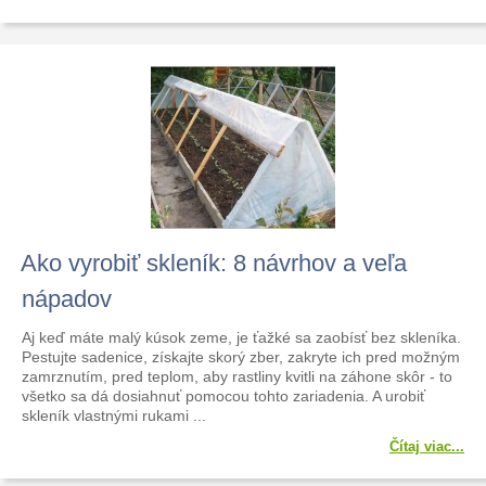
Ako vyrobiť skleník: 8 návrhov a veľa
nápadov
Aj keď máte malý kúsok zeme, je ťažké sa zaobísť bez skleníka.
Pestujte sadenice, získajte skorý zber, zakryte ich pred možným
zamrznutím, pred teplom, aby rastliny kvitli na záhone skôr - to
všetko sa dá dosiahnuť pomocou tohto zariadenia. A urobiť
skleník vlastnými rukami ...
Čítaj viac...