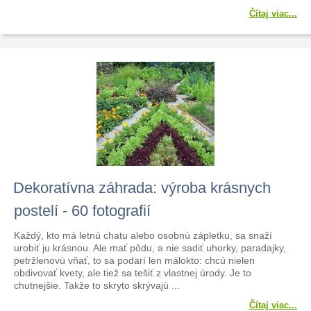
Čítaj viac...
Dekoratívna záhrada: výroba krásnych
postelí - 60 fotografií
Každý, kto má letnú chatu alebo osobnú zápletku, sa snaží
urobiť ju krásnou. Ale mať pôdu, a nie sadiť uhorky, paradajky,
petržlenovú vňať, to sa podarí len málokto: chcú nielen
obdivovať kvety, ale tiež sa tešiť z vlastnej úrody. Je to
chutnejšie. Takže to skryto skrývajú ...
Čítaj viac...