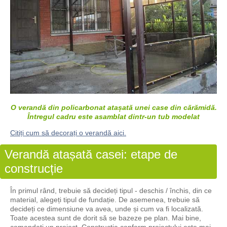
O verandă din policarbonat atașată unei case din cărămidă.
Întregul cadru este asamblat dintr-un tub modelat
Citiți cum să decorați o verandă aici.
Verandă atașată casei: etape de
construcție
În primul rând, trebuie să decideți tipul - deschis / închis, din ce
material, alegeți tipul de fundație. De asemenea, trebuie să
decideți ce dimensiune va avea, unde și cum va fi localizată.
Toate acestea sunt de dorit să se bazeze pe plan. Mai bine,