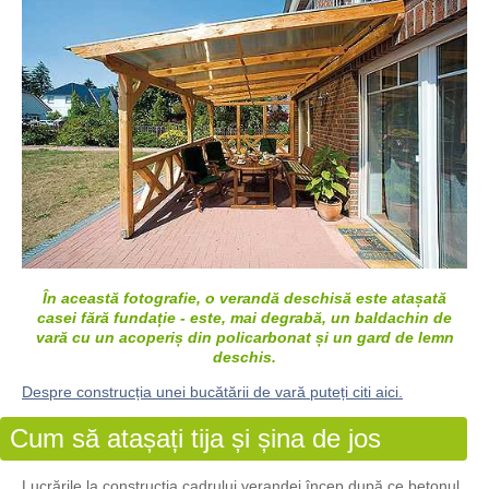
În această fotografie, o verandă deschisă este atașată
casei fără fundație - este, mai degrabă, un baldachin de
vară cu un acoperiș din policarbonat și un gard de lemn
deschis.
Despre construcția unei bucătării de vară puteți citi aici.
Cum să atașați tija și șina de jos
Lucrările la construcția cadrului verandei încep după ce betonul