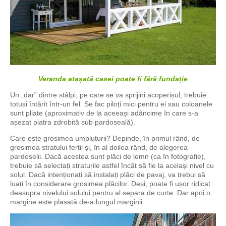
Veranda atașată casei poate fi fără fundație
Un „dar” dintre stâlpi, pe care se va sprijini acoperișul, trebuie
totuși întărit într-un fel. Se fac piloți mici pentru ei sau coloanele
sunt pliate (aproximativ de la aceeași adâncime în care s-a
așezat piatra zdrobită sub pardoseală).
Care este grosimea umpluturii? Depinde, în primul rând, de
grosimea stratului fertil și, în al doilea rând, de alegerea
pardoselii. Dacă acestea sunt plăci de lemn (ca în fotografie),
trebuie să selectați straturile astfel încât să fie la același nivel cu
solul. Dacă intenționați să instalați plăci de pavaj, va trebui să
luați în considerare grosimea plăcilor. Deși, poate fi ușor ridicat
deasupra nivelului solului pentru al separa de curte. Dar apoi o
margine este plasată de-a lungul marginii.