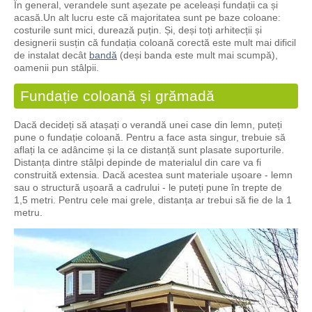
În general, verandele sunt așezate pe aceleași fundații ca și
acasă.Un alt lucru este că majoritatea sunt pe baze coloane:
costurile sunt mici, durează puțin. Și, deși toți arhitecții și
designerii susțin că fundația coloană corectă este mult mai dificil
de instalat decât
bandă
(deși banda este mult mai scumpă),
oamenii pun stâlpii.
Fundație coloană și grămadă
Dacă decideți să atașați o verandă unei case din lemn, puteți
pune o fundație coloană. Pentru a face asta singur, trebuie să
aflați la ce adâncime și la ce distanță sunt plasate suporturile.
Distanța dintre stâlpi depinde de materialul din care va fi
construită extensia. Dacă acestea sunt materiale ușoare - lemn
sau o structură ușoară a cadrului - le puteți pune în trepte de
1,5 metri. Pentru cele mai grele, distanța ar trebui să fie de la 1
metru.